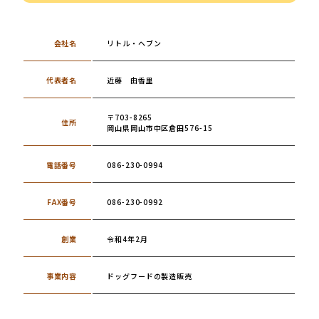
会社名
リトル・ヘブン
代表者名
近藤 由香里
〒703-8265
住所
岡山県岡山市中区倉田576-15
電話番号
086-230-0994
FAX番号
086-230-0992
創業
令和4年2月
事業内容
ドッグフードの製造販売